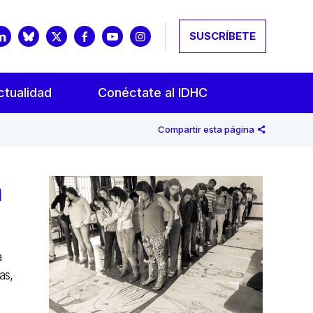
SUSCRÍBETE
ctualidad
Conéctate al IDHC
Compartir esta página
n
a
as,