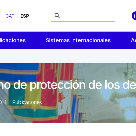
CAT
ESP
licaciones
Sistemas internacionales
A
no de protección de los 
IDH
Publicaciones