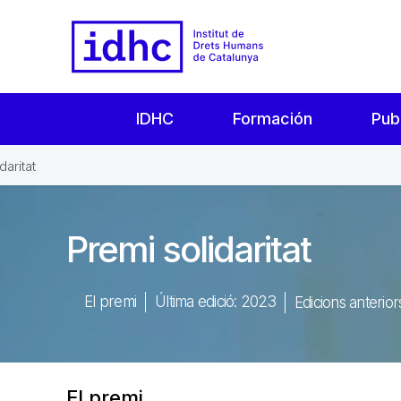
IDHC
Formación
Pub
daritat
Premi solidaritat
El premi
Última edició: 2023
Edicions anterio
El premi