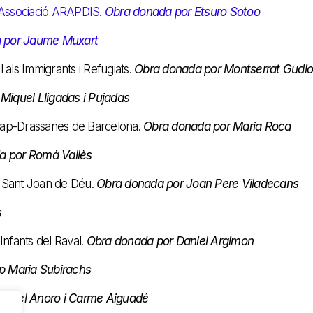
 l'Associació ARAPDIS.
Obra donada por Etsuro Sotoo
 por Jaume Muxart
l als Immigrants i Refugiats.
Obra donada por Montserrat Gudio
Miquel Lligadas i Pujadas
 Cap-Drassanes de Barcelona.
Obra donada por Maria Roca
a por Romà Vallès
e Sant Joan de Déu.
Obra donada por Joan Pere Viladecans
s
Infants del Raval.
Obra donada por Daniel Argimon
p Maria Subirachs
anuel Anoro i Carme Aiguadé