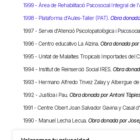
1999 - Àrea de Rehabilitació Psicosocial Integral de
1998 - Plataforma d'Aules-Taller (PAT).
Obra donada
1997 - Servei d'Atenció Psicolopatològica i Psicosocia
1996 - Centro educativo La Alzina.
Obra donada por 
1995 - Unitat de Malalties Tropicals Importades del
1994 - Institut de Reinserció Social IRES.
Obra donad
1993 - Hermano Alfredo Trivez Zalay y Albergue d
1992 - Justícia i Pau.
Obra donada por Antoni Tàpie
1991 - Centre Obert Joan Salvador Gavina y Casal d'
1990 - Manuel Lecha Lecua.
Obra donada por Jose
1989 - Asociación JAMA KAFO.
Obra donada por M