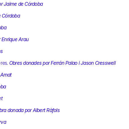
or Jaime de Córdoba
e Córdoba
oba
 Enrique Arau
ns
eres.
Obres donades por Ferrán Palao i Jason Cresswell
c Amat
oba
et
bra donada por Albert Ràfols
yva