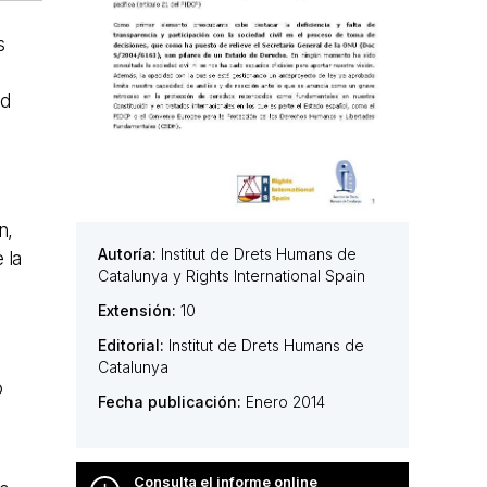
s
ad
n,
Autoría:
Institut de Drets Humans de
 la
Catalunya y Rights International Spain
Extensión:
10
Editorial:
Institut de Drets Humans de
Catalunya
o
Fecha publicación:
Enero 2014
Consulta el informe online