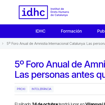
IDHC
Formación
Pub
5º Foro Anual de Amnistia Internacional Catalunya: Las persona
5º Foro Anual de Amnis
Las personas antes qu
PROXI
INTOLERÀNCIA
El sábado
24 de octubre
tendrá lugar en
Vilanova i 