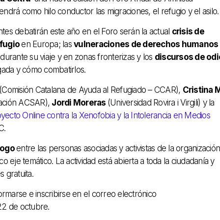
endrá como hilo conductor las migraciones, el refugio y el asilo.
ntes debatirán este año en el Foro serán la actual
crisis de
efugio
en Europa;
las
vulneraciones de derechos humanos
durante su viaje y en zonas fronterizas y los
discursos de odi
gada y cómo combatirlos.
(Comisión Catalana de Ayuda al Refugiado – CCAR),
Cristina 
ación ACSAR),
Jordi Moreras
(Universidad Rovira i Virgili) y la
yecto Online contra la Xenofobia y la Intolerancia en Medios
C.
álogo
entre las personas asociadas y activistas de la organizació
co eje temático.
La actividad está abierta a toda la ciudadanía y
s gratuita.
ormarse e inscribirse en el correo electrónico
22 de octubre.