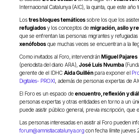
Internacional Catalunya (AIC), la quinta, que este año t
Los
tres bloques temáticos
sobre los que los asiste
refugiados
y los conceptos de
migración, asilo y r
que se enfrentan las personas migrantes y refugiadas 
xenófobos
que muchas veces se encuentran a la lle
Como invitados al Foro, intervendrán
Miguel Pajares
(periodista del diario ARA),
José Luis Nvumba
(Fund
gerente de
el IDHC
Aida Guillén
para exponer el
Pro
Digitales- PROXI
, además de personas expertas de AI
El Foro es un espacio de
encuentro, reflexión y di
personas expertas y otras entidades en torno a un úni
puede asistir público general, previa inscripción, que e
Las personas interesadas en asistir al Foro pueden inf
forum@amnistiacatalunya.org
con fecha límite jueves 