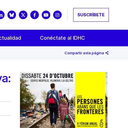
SUSCRÍBETE
ctualidad
Conéctate al IDHC
Compartir esta página
ya: