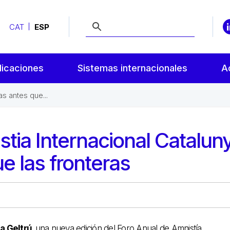
CAT
ESP
licaciones
Sistemas internacionales
A
s antes que...
tia Internacional Catalun
e las fronteras
la Geltrú
una nueva edición del Foro Anual de Amnistía