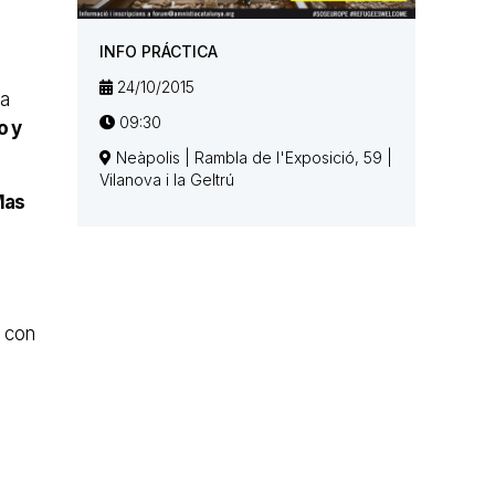
INFO PRÁCTICA
24/10/2015
a
09:30
o y
Neàpolis | Rambla de l'Exposició, 59 |
Vilanova i la Geltrú
Mas
n con