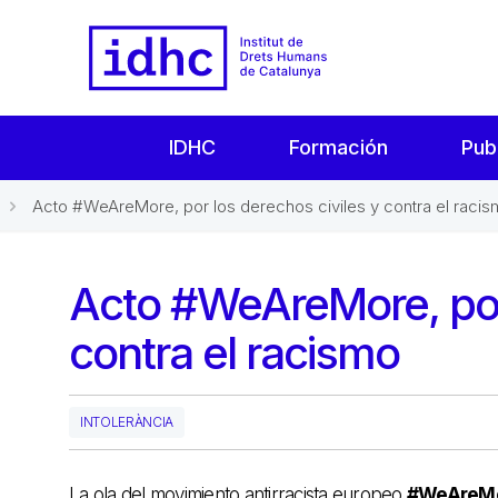
IDHC
Formación
Pub
Acto #WeAreMore, por los derechos civiles y contra el raci
Acto #WeAreMore, por 
contra el racismo
INTOLERÀNCIA
La ola del movimiento antirracista europeo
#WeAreM