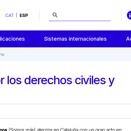
CAT
ESP
licaciones
Sistemas internacionales
A
smo
los derechos civiles y
ore
(Somos más) aterriza en Cataluña con un gran acto en