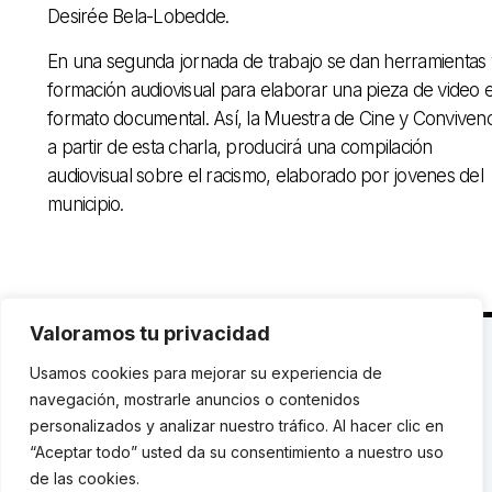
Desirée Bela-Lobedde.
En una segunda jornada de trabajo se dan herramientas 
formación audiovisual para elaborar una pieza de video 
formato documental. Así, la Muestra de Cine y Convivenc
a partir de esta charla, producirá una compilación
audiovisual sobre el racismo, elaborado por jovenes del
municipio.
Valoramos tu privacidad
C. Avinyó 44, 2n | 08002 Barcelona |
T.: +34 93
Usamos cookies para mejorar su experiencia de
119 03 72
|
institut@idhc.org
navegación, mostrarle anuncios o contenidos
personalizados y analizar nuestro tráfico. Al hacer clic en
© Institut de Drets Humans de Catalunya.
“Aceptar todo” usted da su consentimiento a nuestro uso
de las cookies.