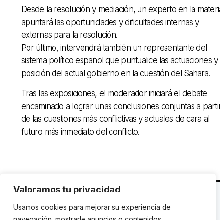
Desde la resolución y mediación, un experto en la materi
apuntará las oportunidades y dificultades internas y
externas para la resolución.
Por último, intervendrá también un representante del
sistema político español que puntualice las actuaciones y
posición del actual gobierno en la cuestión del Sahara.
Tras las exposiciones, el moderador iniciará el debate
encaminado a lograr unas conclusiones conjuntas a parti
de las cuestiones más conflictivas y actuales de cara al
futuro más inmediato del conflicto.
Valoramos tu privacidad
C. Avinyó 44, 2n | 08002 Barcelona |
T.: +34 93
Usamos cookies para mejorar su experiencia de
119 03 72
|
institut@idhc.org
navegación, mostrarle anuncios o contenidos