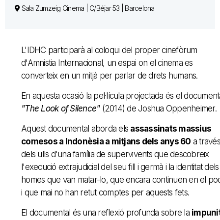
Sala Zumzeig Cinema | C/Béjar 53 | Barcelona
L'IDHC participarà al coloqui del proper cinefòrum
d'Amnistia Internacional, un espai on el cinema es
converteix en un mitjà per parlar de drets humans.
En aquesta ocasió la pel·lícula projectada és el document
"The Look of Silence"
(2014) de Joshua Oppenheimer.
Aquest documental aborda els
assassinats massius
comesos a Indonèsia a mitjans dels anys 60
a travé
dels ulls d'una família de supervivents que descobreix
l'execució extrajudicial del seu fill i germà i la identitat dels
homes que van matar-lo, que encara continuen en el po
i que mai no han retut comptes per aquests fets.
El documental és una reflexió profunda sobre la
impunit