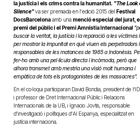
la justícia i els crims contra la humanitat.
"The Look 
Silence"
va ser premiada en l'edició 2015 del
Festival
DocsBarcelona
amb una
menció especial del jurat, e
premi del públic i el Premi Amnistia Internacional
"p
buscar la veritat, la justícia i la reparació a les víctimes i
per mostrar la impunitat en què viuen els perpetradors i
responsables de les matances de 1965 a Indonèsia. Pe
fer-ho amb una pel·lícula directa i incòmoda, però que
alhora transmet amb mestria una visió molt humana i
empàtica de tots els protagonistes de les massacres”.
En el co·loqui participaran David Bondia, president de l'
i professor de Dret Internacional Públic i Relacions
Internacionals de la UB, i Ignacio Jovtis, responsable
d'investigació i polítiques d'AI Espanya, especialitzat en
justícia internaciona.