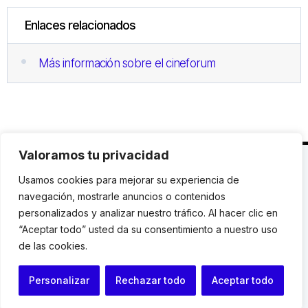
Enlaces relacionados
Más información sobre el cineforum
Valoramos tu privacidad
C. Avinyó 44, 2n | 08002 Barcelona |
T.: +34 93
Usamos cookies para mejorar su experiencia de
119 03 72
|
institut@idhc.org
navegación, mostrarle anuncios o contenidos
personalizados y analizar nuestro tráfico. Al hacer clic en
© Institut de Drets Humans de Catalunya.
“Aceptar todo” usted da su consentimiento a nuestro uso
de las cookies.
Aviso legal
|
Cookies
|
Contacto
Personalizar
Rechazar todo
Aceptar todo
Programación web: Space Bits