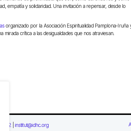
dad, empatía y solidaridad. Una invitación a repensar, desde lo
ias
organizado por la Asociación Espiritualidad Pamplona-Iruña y
 mirada crítica a las desigualdades que nos atraviesan.
A
 03 72
|
institut@idhc.org