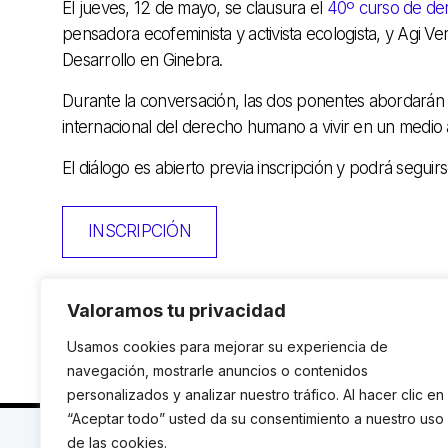
El jueves, 12 de mayo, se clausura el
40º curso de d
pensadora ecofeminista y activista ecologista, y Agi V
Desarrollo en Ginebra.
Durante la conversación, las dos ponentes abordarán 
internacional del derecho humano a vivir en un medio 
El diálogo es abierto previa inscripción y podrá segu
INSCRIPCIÓN
Valoramos tu privacidad
Usamos cookies para mejorar su experiencia de
navegación, mostrarle anuncios o contenidos
personalizados y analizar nuestro tráfico. Al hacer clic en
“Aceptar todo” usted da su consentimiento a nuestro uso
C. Avinyó 44, 2n | 08002 Barcelona |
T.: +34 93 119
de las cookies.