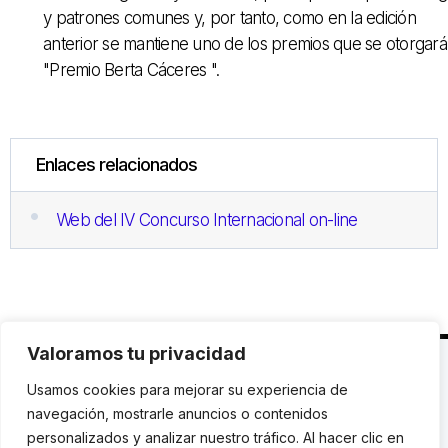
y patrones comunes y, por tanto, como en la edición
anterior se mantiene uno de los premios que se otorgará,
"Premio Berta Cáceres ".
Enlaces relacionados
Web del IV Concurso Internacional on-line
Valoramos tu privacidad
C. Avinyó 44, 2n | 08002 Barcelona |
T.: +34 93
Usamos cookies para mejorar su experiencia de
119 03 72
|
institut@idhc.org
navegación, mostrarle anuncios o contenidos
personalizados y analizar nuestro tráfico. Al hacer clic en