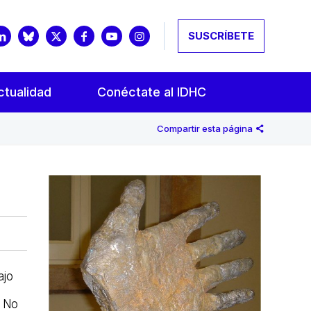
SUSCRÍBETE
ctualidad
Conéctate al IDHC
Compartir esta página
ajo
s No