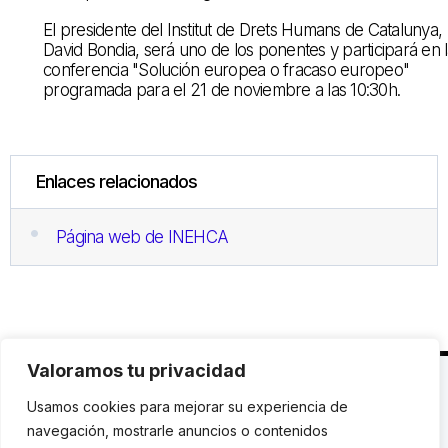
El presidente del Institut de Drets Humans de Catalunya,
David Bondia, será uno de los ponentes y participará en 
conferencia "Solución europea o fracaso europeo"
programada para el 21 de noviembre a las 10:30h.
Enlaces relacionados
Página web de INEHCA
Valoramos tu privacidad
C. Avinyó 44, 2n | 08002 Barcelona |
T.: +34 93
Usamos cookies para mejorar su experiencia de
119 03 72
|
institut@idhc.org
navegación, mostrarle anuncios o contenidos