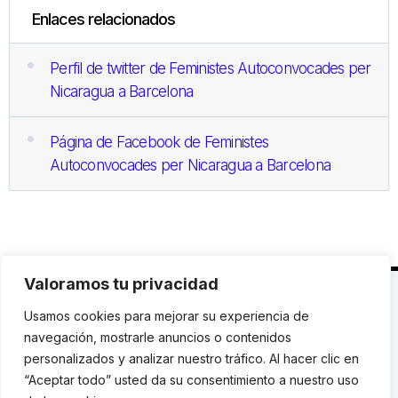
Enlaces relacionados
Perfil de twitter de Feministes Autoconvocades per
Nicaragua a Barcelona
Página de Facebook de Feministes
Autoconvocades per Nicaragua a Barcelona
Valoramos tu privacidad
C. Avinyó 44, 2n | 08002 Barcelona |
T.: +34 93
Usamos cookies para mejorar su experiencia de
119 03 72
|
institut@idhc.org
navegación, mostrarle anuncios o contenidos
personalizados y analizar nuestro tráfico. Al hacer clic en
© Institut de Drets Humans de Catalunya.
“Aceptar todo” usted da su consentimiento a nuestro uso