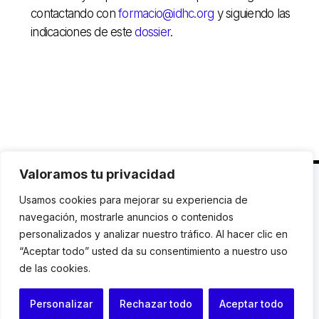
contactando con
formacio@idhc.org
y siguiendo las
indicaciones de este
dossier
.
Valoramos tu privacidad
C. Avinyó 44, 2n | 08002 Barcelona |
T.: +34 93
Usamos cookies para mejorar su experiencia de
119 03 72
|
institut@idhc.org
navegación, mostrarle anuncios o contenidos
personalizados y analizar nuestro tráfico. Al hacer clic en
© Institut de Drets Humans de Catalunya.
“Aceptar todo” usted da su consentimiento a nuestro uso
de las cookies.
Aviso legal
|
Cookies
|
Contacto
Personalizar
Rechazar todo
Aceptar todo
Programación web: Space Bits