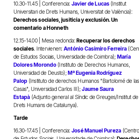
10.30-11.45 |
Conferencia:
Javier de Lucas
(Institut
Universitari de Drets Humans,
Universitat de València
):
Derechos sociales, jusiticia y exclusión. Un
comentario a Honneth
12.15-14.00 | Mesa redonda:
Recuperar los derechos
sociales
. Intervienen:
António Casimiro Ferreira
(
Cen
de Estudos Sociais,
Universidade de Coimbra
);
M
aría
Dolores Morondo
(Instituto de Derechos Humanos,
Universidad de Deusto);
Mª Eugenia Rodríguez
Palop
(Instituto de derechos Humanos "Bartolomé de la
Casas", Universidad Carlos III);
J
aume Saura
Estapà
(Adjunto general al Síndic de Greuges/Institut de
Drets Humans de Catalunya).
Tarde
16.30-17.45 | Conferencia:
José Manuel Pureza
(Centr
de Estudos Sociais, Universidade de Coimbra):
Derecho