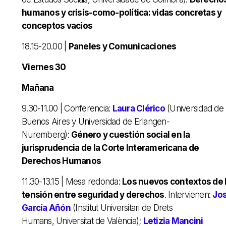
humanos y crisis-como-política: vidas concretas y
conceptos vacíos
18.15-20.00 |
Paneles y Comunicaciones
Viernes 30
Mañana
9.30-11.00 | Conferencia:
Laura Clérico
(Universidad de
Buenos Aires y Universidad de Erlangen-
Nuremberg):
Género y cuestión social en la
jurisprudencia de la Corte Interamericana de
Derechos Humanos
11.30-13.15 | Mesa redonda:
Los nuevos contextos de 
tensión entre seguridad y derechos
. Intervienen:
Jo
García Añón
(Institut Universitari de Drets
Humans,
Universitat de València
);
Letizia Mancini