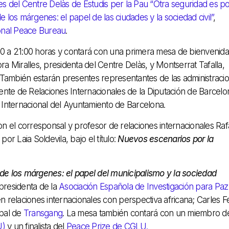
 del Centre Delàs de Estudis per la Pau “Otra seguridad es po
los márgenes: el papel de las ciudades y la sociedad civil”
,
ional Peace Bureau
.
30 a 21:00 horas y contará con una primera mesa de bienvenid
a Miralles, presidenta del Centre Delàs, y Montserrat Tafalla,
. También estarán presentes representantes de las administraci
ente de Relaciones Internacionales de la Diputación de Barcelo
ón Internacional del Ayuntamiento de Barcelona.
n el corresponsal y profesor de relaciones internacionales Raf
r Laia Soldevila, bajo el título:
Nuevos escenarios por la
de los márgenes: el papel del municipalismo y la sociedad
presidenta de la
Asociación Española de Investigación para Paz
 relaciones internacionales con perspectiva africana; Carles Fe
ipal de
Transgang
. La mesa también contará con un miembro de
U)
y un finalista del
Peace Prize de CGLU.