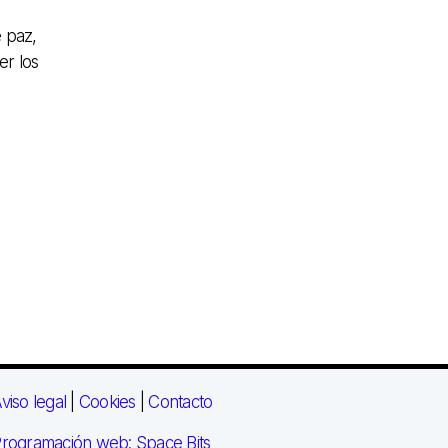
e paz,
er los
viso legal
|
Cookies
|
Contacto
rogramación web: Space Bits