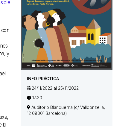
sible
a con
ones
na, y
ael
INFO PRÁCTICA
24/11/2022 al 25/11/2022
17:30
Auditorio Blanquerna (c/ Valldonzella,
12 08001 Barcelona)
ixa,
 la