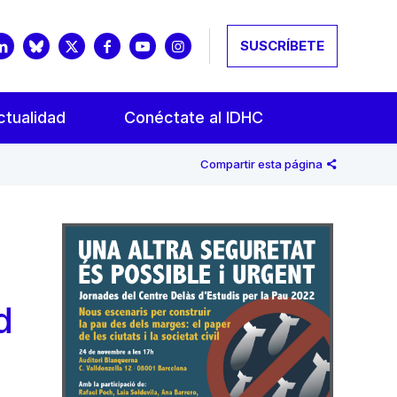
SUSCRÍBETE
ctualidad
Conéctate al IDHC
Compartir esta página
d