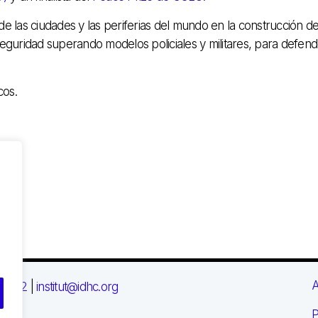
e las ciudades y las periferias del mundo en la construcción d
seguridad superando modelos policiales y militares, para defend
cos.
A
 03 72
|
institut@idhc.org
P