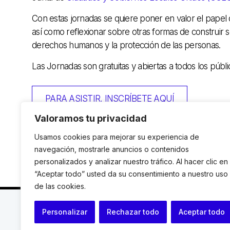
Con estas jornadas se quiere poner en valor el papel d
así como reflexionar sobre otras formas de construir 
derechos humanos y la protección de las personas.
Las Jornadas son gratuitas y abiertas a todos los públi
PARA ASISTIR, INSCRÍBETE AQUÍ
Valoramos tu privacidad
Usamos cookies para mejorar su experiencia de
navegación, mostrarle anuncios o contenidos
personalizados y analizar nuestro tráfico. Al hacer clic en
“Aceptar todo” usted da su consentimiento a nuestro uso
de las cookies.
C. Avinyó 44, 2n | 08002 Barcelona |
T.: +34 93 119
Personalizar
Rechazar todo
Aceptar todo
© Institut de Drets Humans de Catalunya.