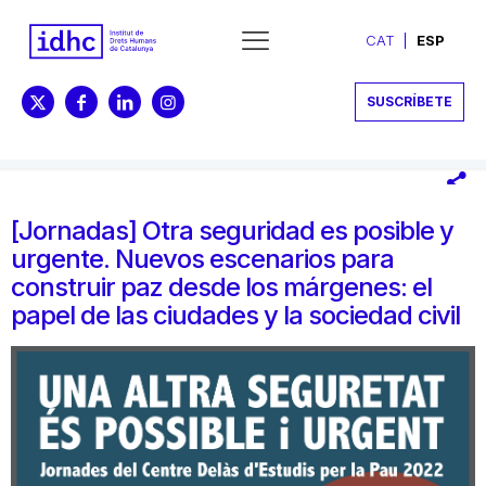
CAT
ESP
SUSCRÍBETE
[Jornadas] Otra seguridad es posible y
urgente. Nuevos escenarios para
construir paz desde los márgenes: el
papel de las ciudades y la sociedad civil