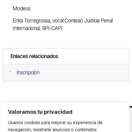
Modera:
Erika Torregrossa, vocal Comissió Justícia Penal
Internacional, BPI-CAPI
Enlaces relacionados
Inscripción
Valoramos tu privacidad
C. Avinyó 44, 2n | 08002 Barcelona |
T.: +34 93
Usamos cookies para mejorar su experiencia de
119 03 72
|
institut@idhc.org
navegación, mostrarle anuncios o contenidos