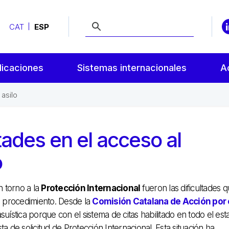
CAT
ESP
licaciones
Sistemas internacionales
A
asilo
tades en el acceso al
o
n torno a la
Protección Internacional
fueron las dificultades 
al procedimiento. Desde la
Comisión Catalana de Acción por 
tica porque con el sistema de citas habilitado en todo el est
a de solicitud de Protección Internacional. Esta situación ha