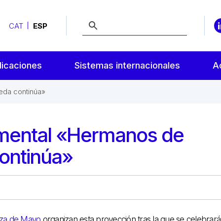
CAT
ESP
licaciones
Sistemas internacionales
A
eda continúa»
umental «Hermanos de
ontinúa»
aza de Mayo
organizan esta proyección tras la que se celebrar