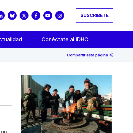
SUSCRÍBETE
ctualidad
Conéctate al IDHC
Compartir esta página
á un