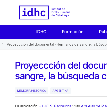
IDHC
Formación
Pub
Proyeccción del documental «Hermanos de sangre, la búsqu
Proyeccción del doc
sangre, la búsqueda c
MEMÒRIA HISTÒRICA
ARGENTINA
La asociación
H.I.J.O.S. Barcelona
y las
Abuelas de Pl