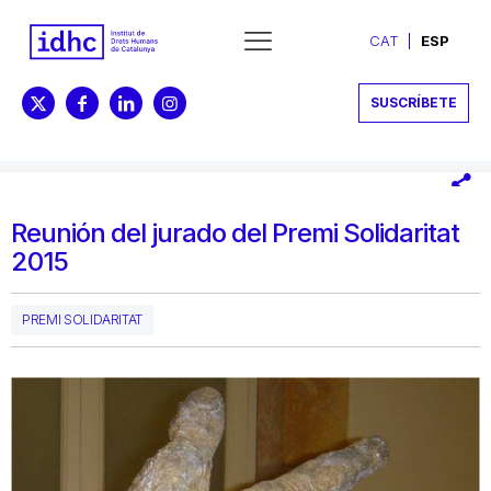
CAT
ESP
SUSCRÍBETE
Reunión del jurado del Premi Solidaritat
2015
PREMI SOLIDARITAT