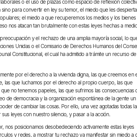
 laborales o el uso de plazas como espacio de reflexión colecti
 sino para convertir en ley su temor, el miedo que les despierta
s populares; el miedo a que recuperemos los medios y los bienes
so nos atacan tan brutalmente con estas leyes hechas a medid
 preocupación y el rechazo de una amplia mayoría social, lo qu
aciones Unidas o el Comisario de Derechos Humanos del Conse
bunal Constitucional, el cual ha admitido a trámite un recurso de
ente por el derecho a la vivienda digna, las que creemos en e
le, las que luchamos por el derecho al propio cuerpo, las que
s que no tenemos papeles, las que sufrimos las consecuencias 
eo de democracia y la organización espontánea de la gente un
oder de cambiar las cosas. Por ello, una vez agotadas todas la
sus leyes con nuestro silencio, y pasar a la acción.
igor, nos posicionamos desobedeciendo activamente estas leyes
írculos y redes, a mostrar tu rechazo ya manifestar sin miedo a