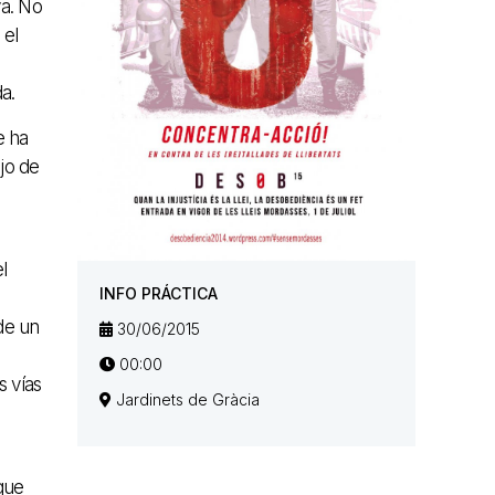
va. No
 el
a.
e ha
jo de
l
INFO PRÁCTICA
de un
30/06/2015
00:00
s vías
Jardinets de Gràcia
 que