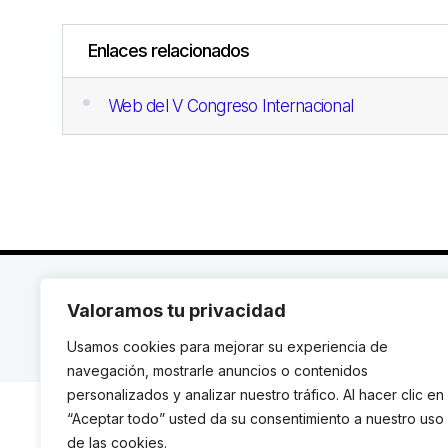
Enlaces relacionados
Web del V Congreso Internacional
C. Avinyó 44, 2n | 08002 Barcelona |
T.: +34 93 119
Valoramos tu privacidad
© Institut de Drets Humans de Catalunya.
Usamos cookies para mejorar su experiencia de
navegación, mostrarle anuncios o contenidos
personalizados y analizar nuestro tráfico. Al hacer clic en
“Aceptar todo” usted da su consentimiento a nuestro uso
de las cookies.