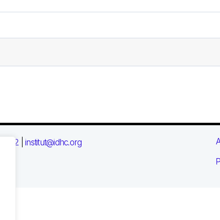
A
 03 72
|
institut@idhc.org
P