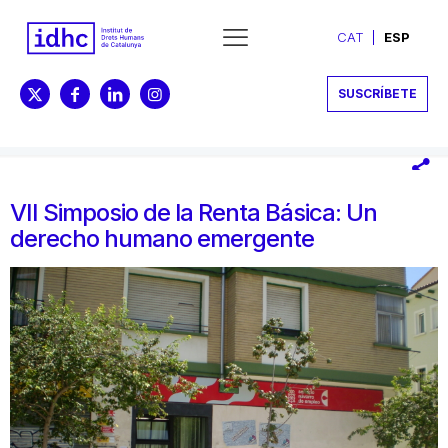
CAT
ESP
SUSCRÍBETE
VII Simposio de la Renta Básica: Un
derecho humano emergente