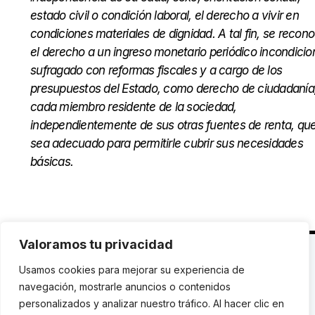
estado civil o condición laboral, el derecho a vivir en
condiciones materiales de dignidad. A tal fin, se recon
el derecho a un ingreso monetario periódico incondicio
sufragado con reformas fiscales y a cargo de los
presupuestos del Estado, como derecho de ciudadanía
cada miembro residente de la sociedad,
independientemente de sus otras fuentes de renta, qu
sea adecuado para permitirle cubrir sus necesidades
básicas.
Valoramos tu privacidad
C. Avinyó 44, 2n | 08002 Barcelona |
T.: +34 93
Usamos cookies para mejorar su experiencia de
119 03 72
|
institut@idhc.org
navegación, mostrarle anuncios o contenidos
personalizados y analizar nuestro tráfico. Al hacer clic en
© Institut de Drets Humans de Catalunya.