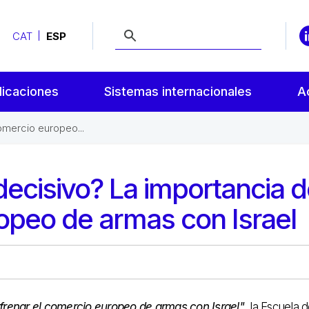
CAT
ESP
licaciones
Sistemas internacionales
A
omercio europeo...
ecisivo? La importancia d
ropeo de armas con Israel
renar el comercio europeo de armas con Israel"
, la Escuela 