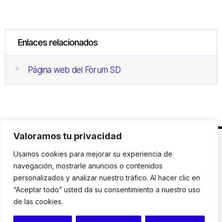
Enlaces relacionados
Página web del Fòrum SD
Valoramos tu privacidad
C. Avinyó 44, 2n | 08002 Barcelona |
T.: +34 93
Usamos cookies para mejorar su experiencia de
119 03 72
|
institut@idhc.org
navegación, mostrarle anuncios o contenidos
personalizados y analizar nuestro tráfico. Al hacer clic en
© Institut de Drets Humans de Catalunya.
“Aceptar todo” usted da su consentimiento a nuestro uso
de las cookies.
Aviso legal
|
Cookies
|
Contacto