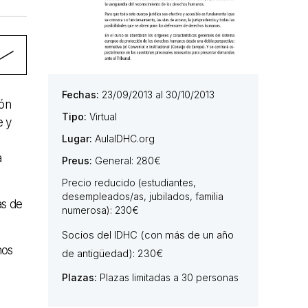
Fechas:
23/09/2013 al 30/10/2013
ión
Tipo:
Virtual
e y
Lugar:
AulaIDHC.org
a
Preus:
General: 280€
Precio reducido (estudiantes,
desempleados/as, jubilados, familia
as de
numerosa): 230€
Socios del IDHC (con más de un año
hos
de antigüedad): 230€
Plazas:
Plazas limitadas a 30 personas