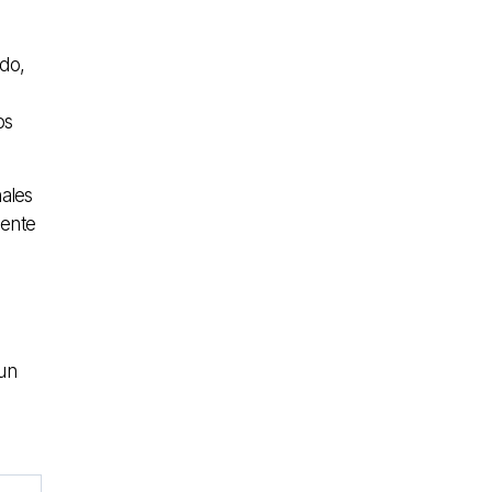
do,
os
nales
mente
un