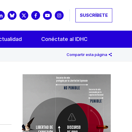
SUSCRÍBETE
ctualidad
Conéctate al IDHC
Compartir esta página