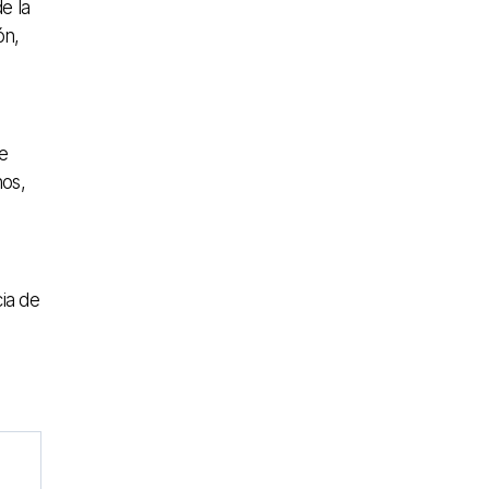
e la
ón,
e
nos,
cia de