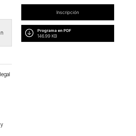
Inscripción
Programa en PDF
ón
146.99 KB
legal
 y