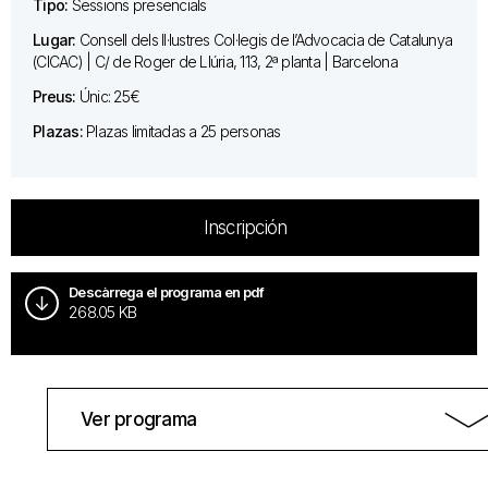
Tipo:
Sessions presencials
Lugar:
Consell dels Il·lustres Col·legis de l’Advocacia de Catalunya
(CICAC) | C/ de Roger de Llúria, 113, 2ª planta | Barcelona
Preus:
Únic: 25€
Plazas:
Plazas limitadas a 25 personas
Inscripción
Descàrrega el programa en pdf
268.05 KB
Ver programa