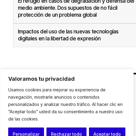
El refugio en casos de degradación y defensa del
medio ambiente. Dos supuestos de no fácil
protección de un problema global
Impactos del uso de las nuevas tecnologías
digitales en la libertad de expresión
Valoramos tu privacidad
C. Avinyó 44, 2n | 08002 Barcelona |
T.: +34 93
Usamos cookies para mejorar su experiencia de
119 03 72
|
institut@idhc.org
navegación, mostrarle anuncios o contenidos
personalizados y analizar nuestro tráfico. Al hacer clic en
© Institut de Drets Humans de Catalunya.
“Aceptar todo” usted da su consentimiento a nuestro uso
de las cookies.
Aviso legal
|
Cookies
|
Contacto
Personalizar
Rechazar todo
Aceptar todo