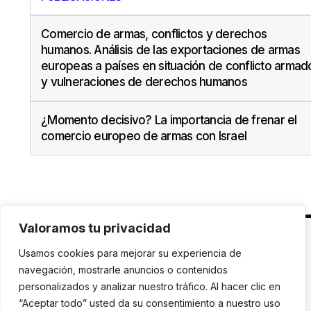
Comercio de armas, conflictos y derechos
humanos. Análisis de las exportaciones de armas
europeas a países en situación de conflicto armad
y vulneraciones de derechos humanos
¿Momento decisivo? La importancia de frenar el
comercio europeo de armas con Israel
Valoramos tu privacidad
C. Avinyó 44, 2n | 08002 Barcelona |
T.: +34 93
Usamos cookies para mejorar su experiencia de
119 03 72
|
institut@idhc.org
navegación, mostrarle anuncios o contenidos
personalizados y analizar nuestro tráfico. Al hacer clic en
© Institut de Drets Humans de Catalunya.
“Aceptar todo” usted da su consentimiento a nuestro uso