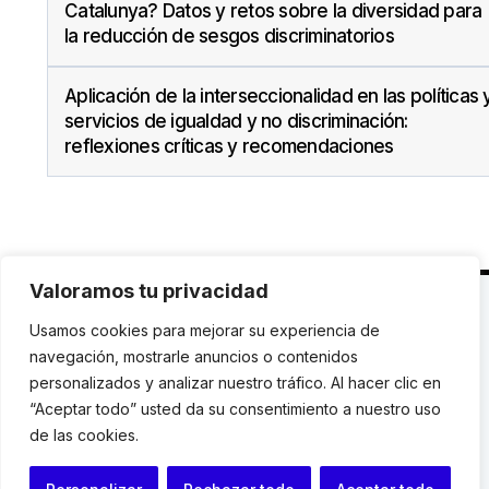
Catalunya? Datos y retos sobre la diversidad para
la reducción de sesgos discriminatorios
Aplicación de la interseccionalidad en las políticas 
servicios de igualdad y no discriminación:
reflexiones críticas y recomendaciones
Valoramos tu privacidad
C. Avinyó 44, 2n | 08002 Barcelona |
T.: +34 93
Usamos cookies para mejorar su experiencia de
119 03 72
|
institut@idhc.org
navegación, mostrarle anuncios o contenidos
personalizados y analizar nuestro tráfico. Al hacer clic en
© Institut de Drets Humans de Catalunya.
“Aceptar todo” usted da su consentimiento a nuestro uso
de las cookies.
Aviso legal
|
Cookies
|
Contacto