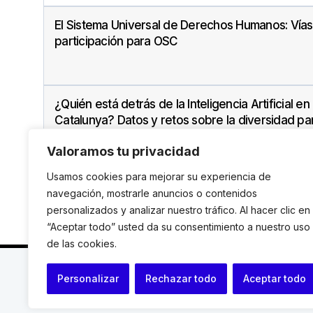
El Sistema Universal de Derechos Humanos: Vía
participación para OSC
¿Quién está detrás de la Inteligencia Artificial en
Catalunya? Datos y retos sobre la diversidad par
reducción de sesgos discriminatorios
Valoramos tu privacidad
Usamos cookies para mejorar su experiencia de
navegación, mostrarle anuncios o contenidos
personalizados y analizar nuestro tráfico. Al hacer clic en
“Aceptar todo” usted da su consentimiento a nuestro uso
de las cookies.
C. Avinyó 44, 2n | 08002 Barcelona |
T.: +34 93 119
Personalizar
Rechazar todo
Aceptar todo
© Institut de Drets Humans de Catalunya.