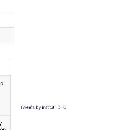
so
Tweets by institut_IDHC
y
ión