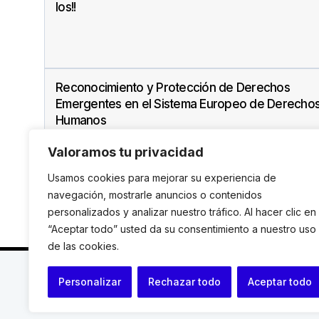
los!!
Reconocimiento y Protección de Derechos
Emergentes en el Sistema Europeo de Derecho
Humanos
Valoramos tu privacidad
Usamos cookies para mejorar su experiencia de
navegación, mostrarle anuncios o contenidos
personalizados y analizar nuestro tráfico. Al hacer clic en
“Aceptar todo” usted da su consentimiento a nuestro uso
de las cookies.
C. Avinyó 44, 2n | 08002 Barcelona |
T.: +34 93 119
Personalizar
Rechazar todo
Aceptar todo
© Institut de Drets Humans de Catalunya.