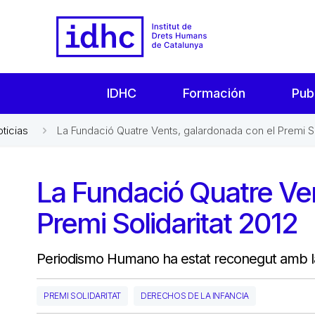
IDHC
Formación
Pub
oticias
La Fundació Quatre Vents, galardonada con el Premi So
La Fundació Quatre Ve
Premi Solidaritat 2012
Periodismo Humano ha estat reconegut amb la
PREMI SOLIDARITAT
DERECHOS DE LA INFANCIA