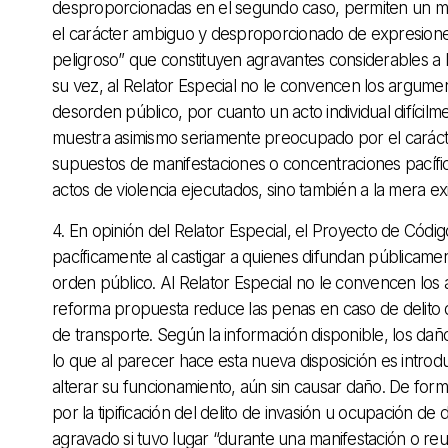
desproporcionadas en el segundo caso, permiten un ma
el carácter ambiguo y desproporcionado de expresione
peligroso” que constituyen agravantes considerables a l
su vez, al Relator Especial no le convencen los argument
desorden público, por cuanto un acto individual difícilm
muestra asimismo seriamente preocupado por el carácte
supuestos de manifestaciones o concentraciones pacífic
actos de violencia ejecutados, sino también a la mera ex
4. En opinión del Relator Especial, el Proyecto de Cód
pacíficamente al castigar a quienes difundan públicament
orden público. Al Relator Especial no le convencen lo
reforma propuesta reduce las penas en caso de delito d
de transporte. Según la información disponible, los daño
lo que al parecer hace esta nueva disposición es introd
alterar su funcionamiento, aún sin causar daño. De for
por la tipificación del delito de invasión u ocupación de
agravado si tuvo lugar “durante una manifestación o re