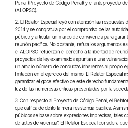
Penal (Proyecto de Código Penal) y el anteproyecto de
(ALOPSC).
2. El Relator Especial leyó con atención las respuestas
2014 y se congratula por el compromiso de las autoridade
público y articular un marco de convivencia para garantiz
reunión pacífica. No obstante, refuta los argumentos e
el ALOPSC refuerzan el derecho a la libertad de reunión
proyectos de ley examinados apuntan a una vulneración 
un amplio número de conductas inherentes al propio ej
limitación en el ejercicio del mismo. El Relator Especia
garantizar el goce efectivo de este derecho fundamenta
luz de las numerosas críticas presentadas por la sociedad
3. Con respecto al Proyecto de Código Penal, el Relato
que califica de delito la mera resistencia pacífica. Asim
públicos se base sobre expresiones imprecisas, tales com
de actos de violencia”. El Relator Especial considera q