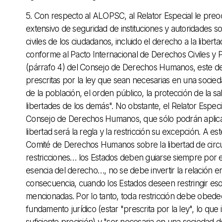
5. Con respecto al ALOPSC, al Relator Especial le pre
extensivo de seguridad de instituciones y autoridades so
civiles de los ciudadanos, incluido el derecho a la liber
conforme al Pacto Internacional de Derechos Civiles y P
(párrafo 4) del Consejo de Derechos Humanos, este dere
prescritas por la ley que sean necesarias en una socied
de la población, el orden público, la protección de la s
libertades de los demás". No obstante, el Relator Especi
Consejo de Derechos Humanos, que sólo podrán aplicarse 
libertad será la regla y la restricción su excepción. A e
Comité de Derechos Humanos sobre la libertad de circu
restricciones… los Estados deben guiarse siempre por e
esencia del derecho…, no se debe invertir la relación e
consecuencia, cuando los Estados deseen restringir es
mencionadas. Por lo tanto, toda restricción debe obede
fundamento jurídico (estar "prescrita por la ley", lo que
suficiente precisión) y "ser necesaria en una sociedad d