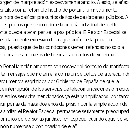
rgen de interpretación excesivamente amplio. A esto, se añad
s tales como “el simple hecho de portar… un instrumento
a hora de calificar presuntos delitos de desórdenes públicos. A
os por los que se introduce la autoría individual del delito de
ente puede alterar per se la paz pública. El Relator Especial se
r claramente excesivo de la agravación de la pena en
as, puesto que de las condiciones vienen referidas no sólo a
istencia de amenazas de llevar a cabo actos de violencia.
igo Penal también amenaza con socavar el derecho de manifesta
e mensajes que inciten a la comisión de delitos de alteración d
s argumentos esgrimidos por Gobierno de España de que la
e interrupción de los servicios de telecomunicaciones o medio
s en los servicios mencionados ya estarían tipificados, por tanto
ucir penas de hasta dos años de prisión por la simple acción de
ma similar, el Relator Especial permanece seriamente preocupa
 domicilios de personas jurídicas, en especial cuando aquél se ve
unión numerosa o con ocasión de ella”.