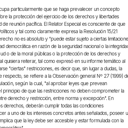
ocupa particularmente que se haga prevalecer un concepto
bre la protección del ejercicio de los derechos y libertades
tad de reunión pacífica. El Relator Especial es consciente de que
olíticos y tal como claramente expresa la Resolución 15/21
cho no es absoluto y “puede estar sujeto a ciertas limitacion
ad democrática en razón de la seguridad nacional o la integrida
alud o de la moral públicas o la protección de los derechos y
al quisiera reiterar, tal como expresó en su informe temático al
"ciertas" restricciones, es decir que, sin lugar a dudas, la
ste respecto, se refiere a la Observación general Nº 27 (1999) d
lación, según la cual, "al aprobar leyes que prevean
l principio de que las restricciones no deben comprometer la
ntre derecho y restricción, entre norma y excepción". En
os derechos, deberán cumplir todas las condiciones
cer a uno de los intereses concretos antes señalados, poseer 
 implica que la ley debe ser accesible y estar formulada con la
emocrática".