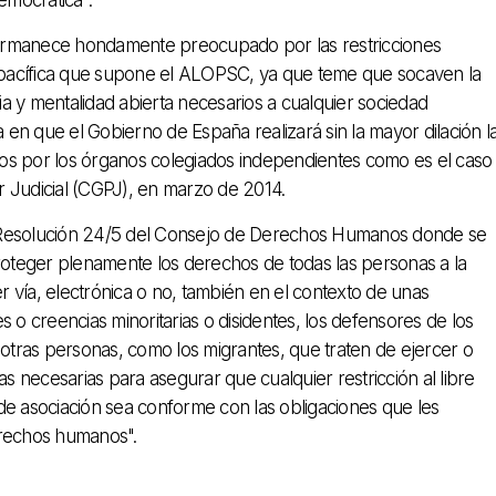
l permanece hondamente preocupado por las restricciones
 pacífica que supone el ALOPSC, ya que teme que socaven la
cia y mentalidad abierta necesarios a cualquier sociedad
a en que el Gobierno de España realizará sin la mayor dilación l
idos por los órganos colegiados independientes como es el caso
r Judicial (CGPJ), en marzo de 2014.
 la Resolución 24/5 del Consejo de Derechos Humanos donde se
proteger plenamente los derechos de todas las personas a la
er vía, electrónica o no, también en el contexto de unas
 o creencias minoritarias o disidentes, los defensores de los
 otras personas, como los migrantes, que traten de ejercer o
 necesarias para asegurar que cualquier restricción al libre
y de asociación sea conforme con las obligaciones que les
erechos humanos".