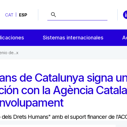
CAT
ESP
licaciones
Sistemas internacionales
A
nio de...x
mans de Catalunya signa u
ción con la Agència Catal
envolupament
dels Drets Humans" amb el suport financer de l'A