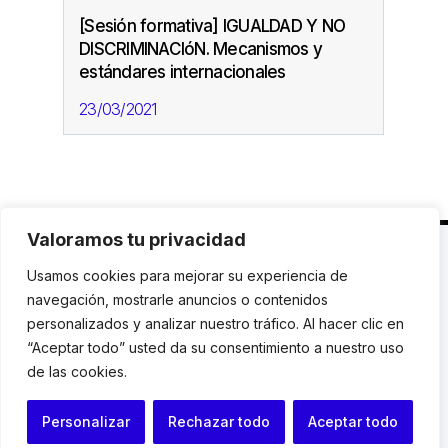
[Sesión formativa] IGUALDAD Y NO
DISCRIMINACIóN. Mecanismos y
estándares internacionales
23/03/2021
Valoramos tu privacidad
C. Avinyó 44, 2n | 08002 Barcelona |
T.: +34 93
Usamos cookies para mejorar su experiencia de
119 03 72
|
institut@idhc.org
navegación, mostrarle anuncios o contenidos
personalizados y analizar nuestro tráfico. Al hacer clic en
© Institut de Drets Humans de Catalunya.
“Aceptar todo” usted da su consentimiento a nuestro uso
de las cookies.
Aviso legal
|
Cookies
|
Contacto
Personalizar
Rechazar todo
Aceptar todo
Programación web: Space Bits