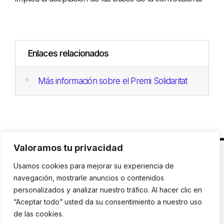
Enlaces relacionados
Más información sobre el Premi Solidaritat
Valoramos tu privacidad
C. Avinyó 44, 2n | 08002 Barcelona |
T.: +34 93
Usamos cookies para mejorar su experiencia de
119 03 72
|
institut@idhc.org
navegación, mostrarle anuncios o contenidos
personalizados y analizar nuestro tráfico. Al hacer clic en
© Institut de Drets Humans de Catalunya.
“Aceptar todo” usted da su consentimiento a nuestro uso
de las cookies.