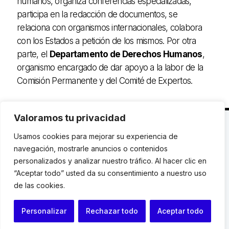
humanos, organiza conferencias especializadas,
participa en la redacción de documentos, se
relaciona con organismos internacionales, colabora
con los Estados a petición de los mismos. Por otra
parte, el
Departamento de Derechos Humanos
,
organismo encargado de dar apoyo a la labor de la
Comisión Permanente y del Comité de Expertos.
Valoramos tu privacidad
C. Avinyó 44, 2n | 08002 Barcelona |
T.: +34 93
Usamos cookies para mejorar su experiencia de
119 03 72
|
institut@idhc.org
navegación, mostrarle anuncios o contenidos
personalizados y analizar nuestro tráfico. Al hacer clic en
© Institut de Drets Humans de Catalunya.
“Aceptar todo” usted da su consentimiento a nuestro uso
de las cookies.
Aviso legal
|
Cookies
|
Contacto
Personalizar
Rechazar todo
Aceptar todo
Programación web: Space Bits