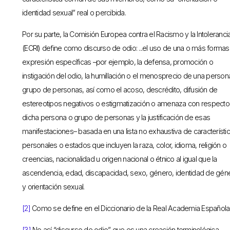
identidad sexual” real o percibida.
Por su parte, la Comisión Europea contra el Racismo y la Intoleranci
(ECRI) define como discurso de odio: ...el uso de una o más formas
expresión específicas –por ejemplo, la defensa, promoción o
instigación del odio, la humillación o el menosprecio de una person
grupo de personas, así como el acoso, descrédito, difusión de
estereotipos negativos o estigmatización o amenaza con respecto
dicha persona o grupo de personas y la justificación de esas
manifestaciones– basada en una lista no exhaustiva de característi
personales o estados que incluyen la raza, color, idioma, religión o
creencias, nacionalidad u origen nacional o étnico al igual que la
ascendencia, edad, discapacidad, sexo, género, identidad de gén
y orientación sexual.
[2]
Como se define en el Diccionario de la Real Academia Española
[3]
No así “discurso de odio” que es una creación terminológica