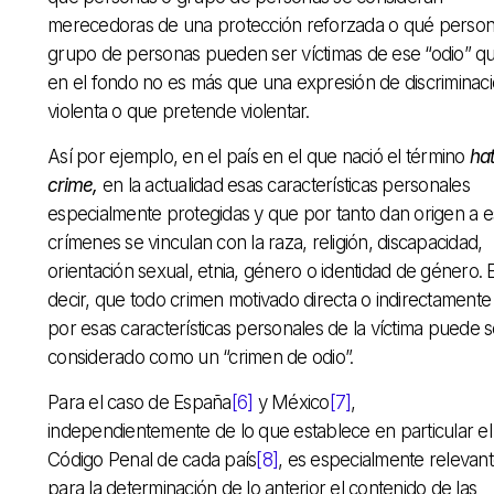
merecedoras de una protección reforzada o qué person
grupo de personas pueden ser víctimas de ese “odio” q
en el fondo no es más que una expresión de discriminac
violenta o que pretende violentar.
Así por ejemplo, en el país en el que nació el término
ha
crime,
en la actualidad esas características personales
especialmente protegidas y que por tanto dan origen a 
crímenes se vinculan con la raza, religión, discapacidad,
orientación sexual, etnia, género o identidad de género. 
decir, que todo crimen motivado directa o indirectamente
por esas características personales de la víctima puede s
considerado como un “crimen de odio”.
Para el caso de España
[6]
y México
[7]
,
independientemente de lo que establece en particular el
Código Penal de cada país
[8]
, es especialmente relevan
para la determinación de lo anterior el contenido de las