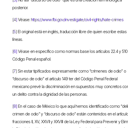
posterior.
[4]
Véase:
https://www.fbi.gov/investigate/civil-rights/hate-crimes
[5]
El original está en inglés, traducción libre de quien escribe estas
líneas.
[6]
Véase en específico como normas base los artículos 22.4 y 510
Código Penal español.
[7]
Sin estar tipificados expresamente como “crímenes de odio” o
“discurso de odio” el artículo 149 ter del Código Penal Federal
mexicano prevé la discriminación en supuestos muy concretos c
un delito contra la dignidad de las personas.
[8]
En el caso de México lo que aquí hemos identificado como “deli
crimen de odio” y “discurso de odio” están contenidos en el artículo
fracciones II, XV, XXVII y XXVIII de la Ley Federal para Prevenir y Elim