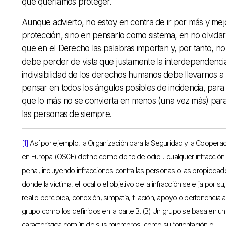
que queríamos proteger.
Aunque advierto, no estoy en contra de ir por más y mej
protección, sino en pensarlo como sistema, en no olvidar
que en el Derecho las palabras importan y, por tanto, no
debe perder de vista que justamente la interdependenci
indivisibilidad de los derechos humanos debe llevarnos a
pensar en todos los ángulos posibles de incidencia, para
que lo más no se convierta en menos (una vez más) par
las personas de siempre.
[1]
Así por ejemplo, la Organización para la Seguridad y la Coopera
en Europa (OSCE) define como delito de odio: ...cualquier infracción
penal, incluyendo infracciones contra las personas o las propiedad
donde la víctima, el local o el objetivo de la infracción se elija por su,
real o percibida, conexión, simpatía, filiación, apoyo o pertenencia a
grupo como los definidos en la parte B. (B) Un grupo se basa en un
característica común de sus miembros, como su “orientación o