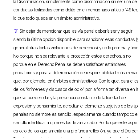
la Discriminación, simplemente como discriminación sin ser una de 
conductas tipificadas como delito en el mencionado artículo 149 ter,
lo que todo queda en un ámbito administrativo.
[9]
Sin dejar de mencionar que las vía penal debería ser y seguir
siendo la última opción disponible para sancionar esas conductas (
general otras tantas violaciones de derechos) y no la primera y únic
No porque no sea relevante la protección estos derechos, sino
porque en el Derecho Penal se deben satisfacer estándares
probatorios y para la determinación de responsabilidad más eleva
que, por ejemplo, en ámbitos administrativos. Con lo que, para el c
de los “crímenes y discursos de odio” por la forma tan diversa en l
que se pueden dar y la presencia constante de la libertad de
expresión y pensamiento, acreditar el elemento subjetivo de los ti
penales no siempre es sencillo, especialmente cuando tampoco e
sencillo identificar a quienes los llevan a cabo. Por lo que este aspe
es otro de los que amerita una profunda reflexión, ya que el Derec