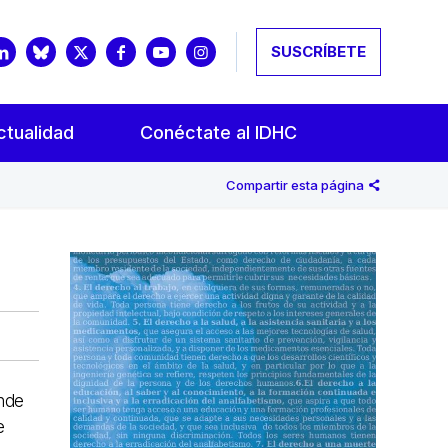
SUSCRÍBETE
ctualidad
Conéctate al IDHC
Compartir esta página
ende
e