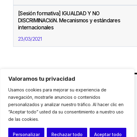
[Sesión formativa] IGUALDAD Y NO
DISCRIMINACIóN. Mecanismos y estándares
internacionales
23/03/2021
Valoramos tu privacidad
C. Avinyó 44, 2n | 08002 Barcelona |
T.: +34 93
Usamos cookies para mejorar su experiencia de
119 03 72
|
institut@idhc.org
navegación, mostrarle anuncios o contenidos
personalizados y analizar nuestro tráfico. Al hacer clic en
© Institut de Drets Humans de Catalunya.
“Aceptar todo” usted da su consentimiento a nuestro uso
de las cookies.
Aviso legal
|
Cookies
|
Contacto
Personalizar
Rechazar todo
Aceptar todo