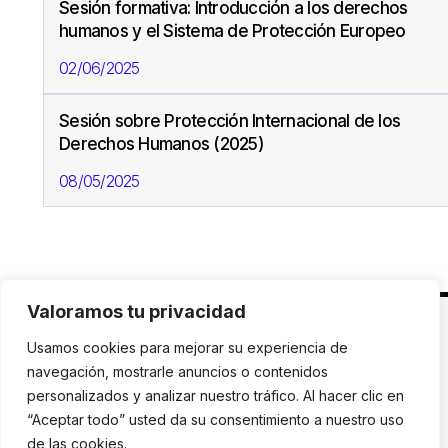
Sesión formativa: Introducción a los derechos
humanos y el Sistema de Protección Europeo
02/06/2025
Sesión sobre Protección Internacional de los
Derechos Humanos (2025)
08/05/2025
Valoramos tu privacidad
C. Avinyó 44, 2n | 08002 Barcelona |
T.: +34 93
Usamos cookies para mejorar su experiencia de
119 03 72
|
institut@idhc.org
navegación, mostrarle anuncios o contenidos
personalizados y analizar nuestro tráfico. Al hacer clic en
© Institut de Drets Humans de Catalunya.
“Aceptar todo” usted da su consentimiento a nuestro uso
de las cookies.