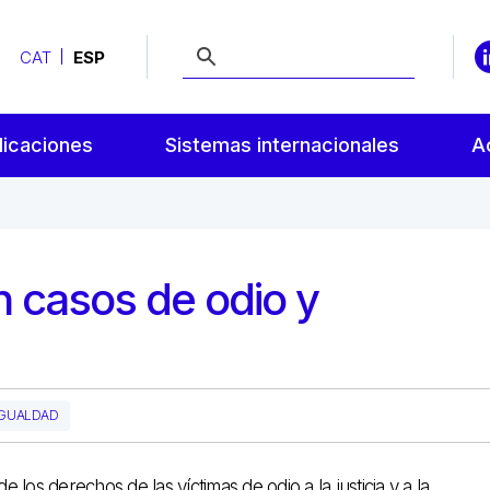
CAT
ESP
licaciones
Sistemas internacionales
A
en casos de odio y
IGUALDAD
 los derechos de las víctimas de odio a la justicia y a la