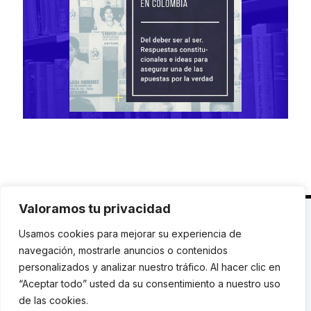
Valoramos tu privacidad
C. Avinyó 44, 2n | 08002 Barcelona |
T.: +34 93
Usamos cookies para mejorar su experiencia de
119 03 72
|
institut@idhc.org
navegación, mostrarle anuncios o contenidos
personalizados y analizar nuestro tráfico. Al hacer clic en
© Institut de Drets Humans de Catalunya.
“Aceptar todo” usted da su consentimiento a nuestro uso
de las cookies.