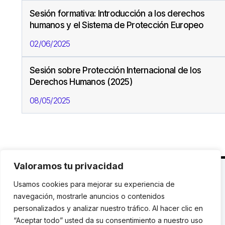
Sesión formativa: Introducción a los derechos
humanos y el Sistema de Protección Europeo
02/06/2025
Sesión sobre Protección Internacional de los
Derechos Humanos (2025)
08/05/2025
Valoramos tu privacidad
C. Avinyó 44, 2n | 08002 Barcelona |
T.: +34 93
Usamos cookies para mejorar su experiencia de
119 03 72
|
institut@idhc.org
navegación, mostrarle anuncios o contenidos
personalizados y analizar nuestro tráfico. Al hacer clic en
© Institut de Drets Humans de Catalunya.
“Aceptar todo” usted da su consentimiento a nuestro uso