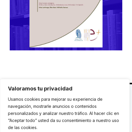
Valoramos tu privacidad
C. Avinyó 44, 2n | 08002 Barcelona |
T.: +34 93
Usamos cookies para mejorar su experiencia de
119 03 72
|
institut@idhc.org
navegación, mostrarle anuncios o contenidos
personalizados y analizar nuestro tráfico. Al hacer clic en
© Institut de Drets Humans de Catalunya.
“Aceptar todo” usted da su consentimiento a nuestro uso
de las cookies.